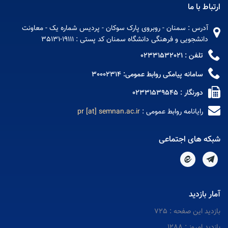
اط با ما
آدرس : سمنان - روبروی پارک سوکان - پردیس شماره یک - معاونت
دانشجویی و فرهنگی دانشگاه سمنان کد پستی : 19111-35131
تلفن : 02331532021
سامانه پیامکی روابط عمومی: 30002314
دورنگار : 02331539545
رایانامه روابط عمومی :
pr [at] semnan.ac.ir
ه های اجتماعی
 بازدید
ید این صفحه : 725
د امروز : 1288