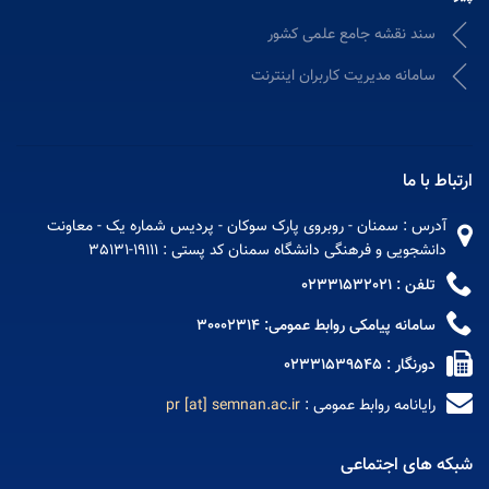
سند نقشه جامع علمی کشور
سامانه مدیریت کاربران اینترنت
ارتباط با ما
آدرس : سمنان - روبروی پارک سوکان - پردیس شماره یک - معاونت
دانشجویی و فرهنگی دانشگاه سمنان کد پستی : 19111-35131
تلفن : 02331532021
سامانه پیامکی روابط عمومی: 30002314
دورنگار : 02331539545
رایانامه روابط عمومی :
pr [at] semnan.ac.ir
شبکه های اجتماعی